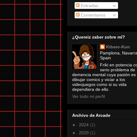
Entradas
Comentarios
¿Quereiz zaber zobre mí?
Kibaro-Kun
Pamplona, Navarra
Spain
Friki en potencia c
serio problema de
demencia mental cuya pasión es
dibujar comics y viciar a los
videojuegos como si su vida
dependiera de ello.
Ver todo mi perfil
Archivo de Arcade
►
2024
(2)
►
2020
(1)