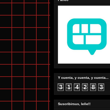
Y cuenta, y cuenta, y cuenta...
3
1
4
2
8
3
Suscribirsus, leñe!!