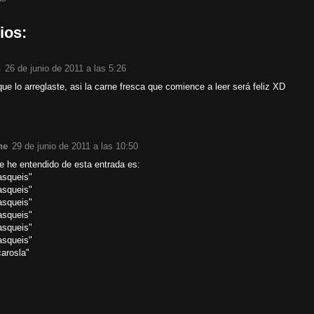
ios:
n
26 de junio de 2011 a las 5:26
ue lo arreglaste, asi la carne fresca que comience a leer será feliz XD
ne
29 de junio de 2011 a las 10:50
e he entendido de esta entrada es:
asqueis"
asqueis"
asqueis"
asqueis"
asqueis"
asqueis"
carosla"