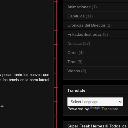
Animaciones
(1)
Capítulos
(11)
Crónicas del Director
(2)
Frikadas ilustradas
(5)
Noticias
(27)
Otros
(4)
Tiras
(9)
Vídeos
(2)
s pesan tanto los huevos que
 los teneis en la barra lateral
Translate
la.
Powered by
Translate
Super Freak Heroes © Todos los