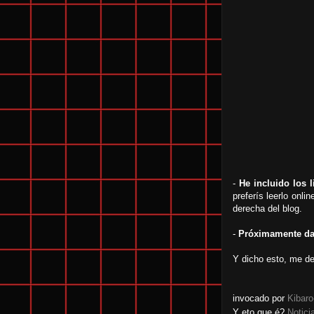
-
He incluido los
preferís leerlo onli
derecha del blog.
-
Próximamente dar
Y dicho esto, me de
invocado por
Kibar
Y eto que é?
Notici