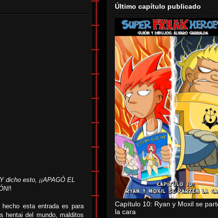
Último capítulo publicado
". Y dicho esto, ¡¡APAGÓ EL
ÓN!
!
Capítulo 10: Ryan y Moxil se par
e hecho esta entrada es para
la cara
s hentai del mundo, malditos