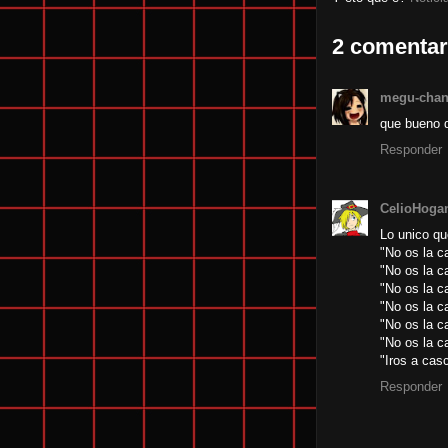
2 comentar
megu-cha
que bueno q
Responder
CelioHoga
Lo unico qu
"No os la c
"No os la c
"No os la c
"No os la c
"No os la c
"No os la c
"Iros a cas
Responder