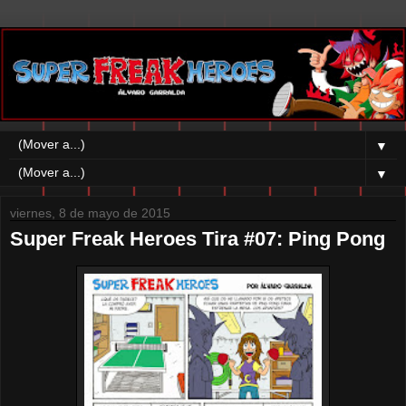
▼
▼
viernes, 8 de mayo de 2015
Super Freak Heroes Tira #07: Ping Pong